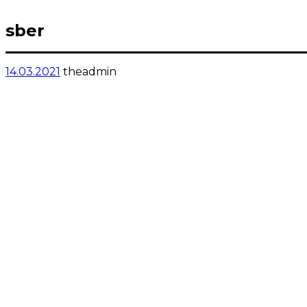
sber
14.03.2021
theadmin
Меню
Главная
Связаться с
Нами
+7 (495) 555 55 55
info@019.mac1.ru